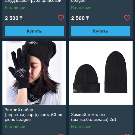
Снуд,шарф-труба флисовой
League
В наличии
В наличии
2 500
2 500
₸
₸
Купить
Купить
Зимний набор
(перчатки,шарф,шапка)Cham
Зимний комплект
pions League
(шапка,балаклава) 2в1
В наличии
В наличии