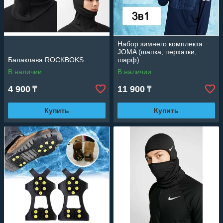
Набор зимнего комплекта
JOMA (шапка, перxатки,
Балаклава ROCKBOKS
шарф)
В наличии
В наличии
4 900
11 900
₸
₸
Купить
Купить