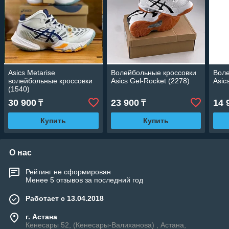
Asics Metarise
Волейбольные кроссовки
Воле
волейбольные кроссовки
Asics Gel-Rocket (2278)
Asic
(1540)
30 900
23 900
14 
₸
₸
Купить
Купить
О нас
Рейтинг не сформирован
Менее 5 отзывов за последний год
Работает с 13.04.2018
г. Астана
Кенесары 52, (Кенесары-Валиханова) , Астана,