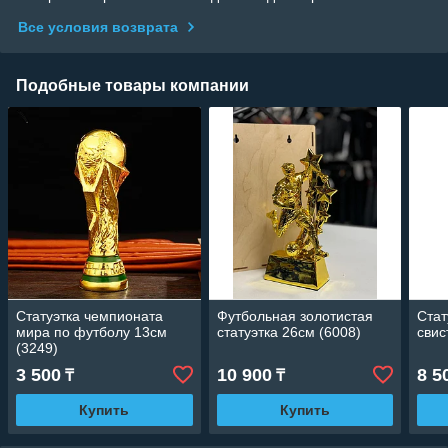
Все условия возврата
Подобные товары компании
Статуэтка чемпионата
Футбольная золотистая
Стат
мира по футболу 13см
статуэтка 26см (6008)
свис
(3249)
3 500
10 900
8 5
₸
₸
Купить
Купить