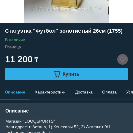
Статуэтка "Футбол" золотистый 26см (1755)
В наличии
Розница
11 200
₸
Купить
Описание
Характеристики
Доставка
Оплата
Усл
Описание
Магазин "LOOQSPORTS"
Наш адрес: г. Астана, 1) Кенесары 52, 2) Акмешит 9/1
Instagram: looqsports_kz