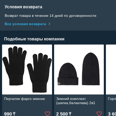
Условия возврата
Возврат товара в течение 14 дней по договоренности
Все условия возврата
Подобные товары компании
Перчатки фарго зимние
Зимний комплект
Горл
(шапка,балаклава) 2в1
990
2 500
3 6
₸
₸