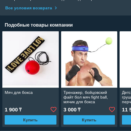
Все условия возврата
Подобные товары компании
Мяч для бокса
Тренажер, бойцовский
Детс
файт бол мяч fight ball,
груш
мячик для бокса
перч
1 900
3 000
11 
₸
₸
Купить
Купить