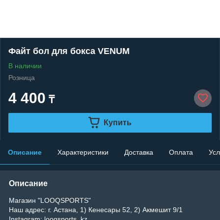
Файт бол для бокса VENUM
В наличии
Розница
4 400
₸
Купить
Описание
Характеристики
Доставка
Оплата
Усл
Описание
Магазин "LOOQSPORTS"
Наш адрес: г. Астана, 1) Кенесары 52, 2) Акмешит 9/1
Instagram: looqsports_kz