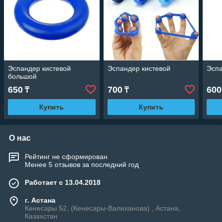
Эспандер кистевой
Эспандер кистевой
Эспа
большой
650
700
600
₸
₸
Купить
Купить
О нас
Рейтинг не сформирован
Менее 5 отзывов за последний год
Работает с 13.04.2018
г. Астана
Кенесары 52, (Кенесары-Валиханова) , Астана,
Казахстан