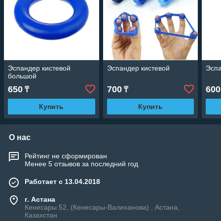
Эспандер кистевой
Эспандер кистевой
Эспа
большой
650
700
600
₸
₸
Купить
Купить
О нас
Рейтинг не сформирован
Менее 5 отзывов за последний год
Работает с 13.04.2018
г. Астана
Кенесары 52, (Кенесары-Валиханова) , Астана,
Казахстан