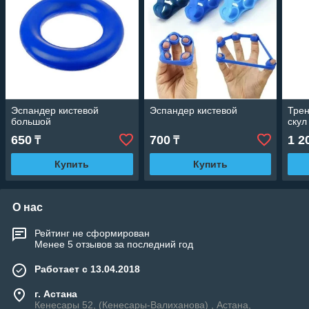
Эспандер кистевой
Эспандер кистевой
Трен
большой
скул
650
700
1 2
₸
₸
Купить
Купить
О нас
Рейтинг не сформирован
Менее 5 отзывов за последний год
Работает с 13.04.2018
г. Астана
Кенесары 52, (Кенесары-Валиханова) , Астана,