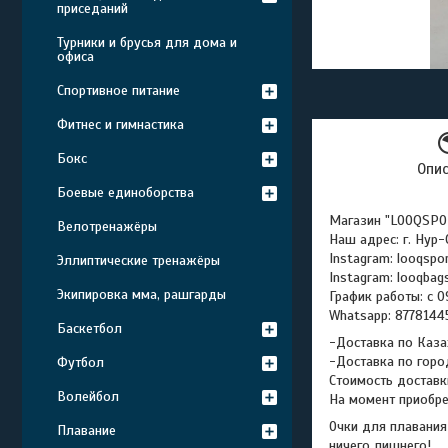
приседаний
Турники и брусья для дома и
офиса
Спортивное питание
Фитнес и гимнастика
Бокс
Опи
Боевые единоборства
Магазин "LOOQSPO
Велотренажёры
Наш адрес: г. Нур
Instagram: looqspo
Эллиптические тренажёры
Instagram: looqbag
Экипировка мма, рашгарды
График работы: с 0
Whatsapp: 877814
Баскетбол
-Доставка по Каза
-Доставка по горо
Футбол
Стоимость доставк
Волейбол
На момент приобре
Очки для плавания
Плавание
ничего лишнего!