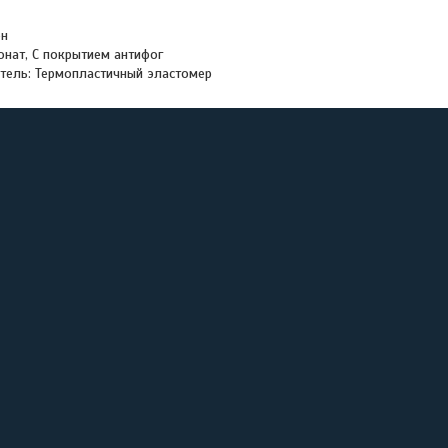
он
онат, С покрытием антифог
итель: Термопластичный эластомер