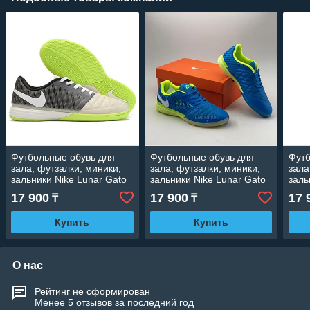
Футбольные обувь для
Футбольные обувь для
Футб
зала, футзалки, миники,
зала, футзалки, миники,
зала
зальники Nike Lunar Gato
зальники Nike Lunar Gato
заль
17 900
17 900
17 
₸
₸
Купить
Купить
О нас
Рейтинг не сформирован
Менее 5 отзывов за последний год