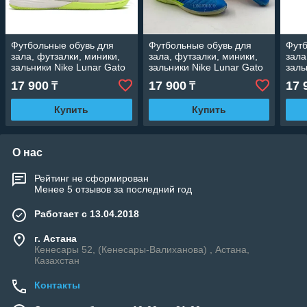
Футбольные обувь для
Футбольные обувь для
Футб
зала, футзалки, миники,
зала, футзалки, миники,
зала
зальники Nike Lunar Gato
зальники Nike Lunar Gato
заль
17 900
17 900
17 
₸
₸
Купить
Купить
О нас
Рейтинг не сформирован
Менее 5 отзывов за последний год
Работает с 13.04.2018
г. Астана
Кенесары 52, (Кенесары-Валиханова) , Астана,
Казахстан
Контакты