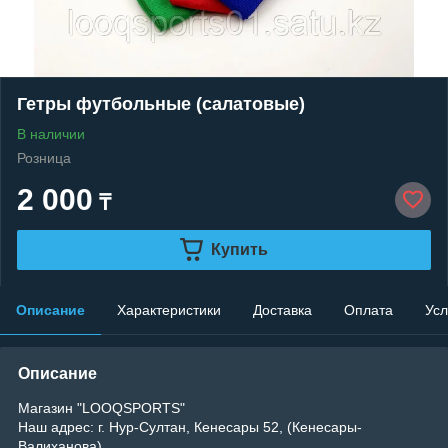
Гетры футбольные (салатовые)
В наличии
Розница
2 000
₸
Купить
Описание
Характеристики
Доставка
Оплата
Усл
Описание
Магазин "LOOQSPORTS"
Наш адрес: г. Нур-Султан, Кенесары 52, (Кенесары-
Валиханова)