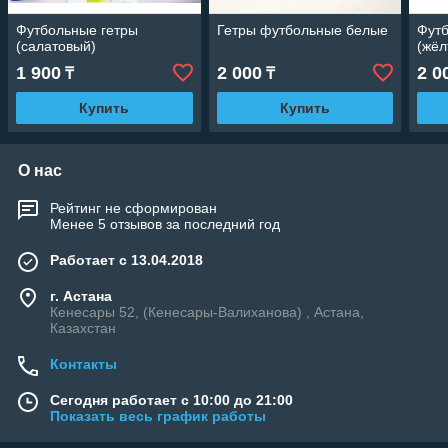
Футбольные гетры
Гетры футбольные белые
Футб
(салатовый)
(жёл
1 900
2 000
2 0
₸
₸
Купить
Купить
О нас
Рейтинг не сформирован
Менее 5 отзывов за последний год
Работает с 13.04.2018
г. Астана
Кенесары 52, (Кенесары-Валиханова) , Астана,
Казахстан
Контакты
Сегодня работает с 10:00 до 21:00
Показать весь график работы