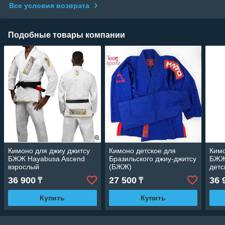
Все условия возврата
Подобные товары компании
Кимоно для джиу джитсу
Кимоно детское для
Кимо
БЖЖ Hayabusa Ascend
Бразильского джиу-джитсу
БЖЖ
взрослый
(БЖЖ)
детс
36 900
27 500
36 
₸
₸
Купить
Купить