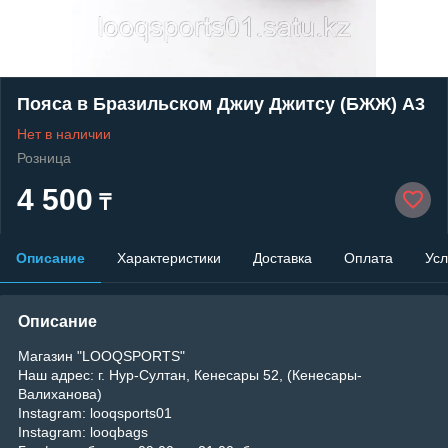
Пояса в Бразильском Джиу Джитсу (БЖЖ) А3
Нет в наличии
Розница
4 500
₸
Описание
Характеристики
Доставка
Оплата
Усл
Описание
Магазин "LOOQSPORTS"
Наш адрес: г. Нур-Султан, Кенесары 52, (Кенесары-
Валиханова)
Instagram: looqsports01
Instagram: looqbags