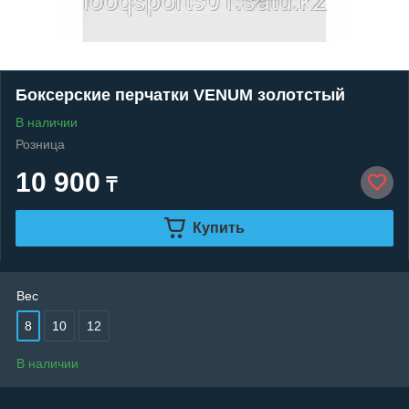
Боксерские перчатки VENUM золотстый
В наличии
Розница
10 900
₸
Купить
Вес
8
10
12
В наличии