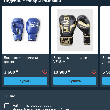
Подобные товары компании
Боксерские перчатки
Боксерские перчатки
Бокс
детсике
VENUM
дет
3 600
10 900
5 5
₸
₸
Купить
Купить
О нас
Рейтинг не сформирован
Менее 5 отзывов за последний год