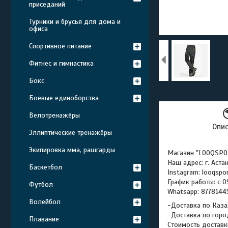
приседаний
Турники и брусья для дома и
офиса
Спортивное питание
Фитнес и гимнастика
Бокс
Боевые единоборства
Велотренажёры
Опи
Эллиптические тренажёры
Экипировка мма, рашгарды
Магазин "LOOQSPO
Наш адрес: г. Аста
Баскетбол
Instagram: looqspo
График работы: с 0
Футбол
Whatsapp: 877814
Волейбол
-Доставка по Каза
-Доставка по горо
Плавание
Стоимость доставк