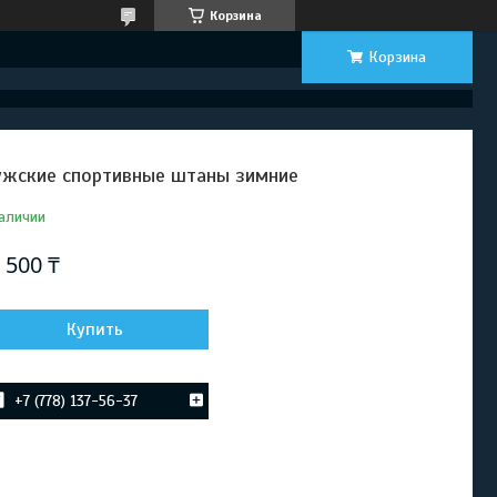
Корзина
Корзина
жские спортивные штаны зимние
аличии
 500 ₸
Купить
+7 (778) 137-56-37