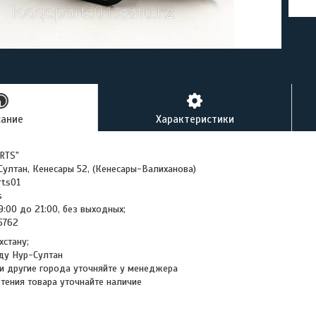
сание
Характеристики
RTS"
-Султан, Кенесары 52, (Кенесары-Валиханова)
rts01
s
9:00 до 21:00, без выходных;
45762
хстану;
ду Нур-Султан
и другие города уточняйте у менеджера
тения товара уточнайте наличие