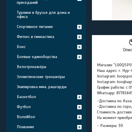
приседаний
Турники и брусья для дома и
офиса
Спортивное питание
Фитнес и гимнастика
Бокс
Опи
Боевые единоборства
Магазин "LOOQSPO
Велотренажёры
Наш адрес: г. Нур
Instagram: looqspo
Эллиптические тренажёры
Instagram: looqbag
Экипировка мма, рашгарды
График работы: с 0
Whatsapp: 877814
Баскетбол
-Доставка по Каза
-Доставка по горо
Футбол
Стоимость доставк
Волейбол
На момент приобре
- Размеры: 39
Плавание