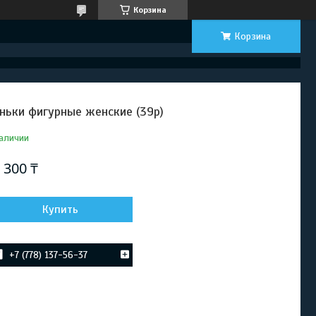
Корзина
Корзина
ньки фигурные женские (39р)
аличии
 300 ₸
Купить
+7 (778) 137-56-37