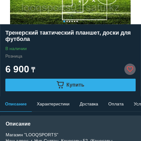
Тренерский тактический планшет, доски для
футбола
В наличии
Розница
6 900
₸
Купить
Описание
Характеристики
Доставка
Оплата
Усл
Описание
Магазин "LOOQSPORTS"
Наш адрес: г. Нур-Султан, Кенесары 52, (Кенесары-